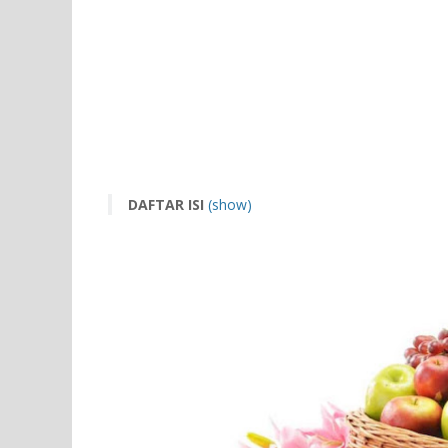
DAFTAR ISI
(show)
Pendahuluan
Mengapa Sistem Kekebalan Tubuh Penting?
Makanan Sehat yang Dapat Meningkatkan Sis
Pertanyaan Umum tentang Makanan Sehat yan
Kesimpulan