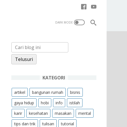
KATEGORI
artikel
bangunan rumah
bisnis
gaya hidup
hobi
info
istilah
karir
kesehatan
masakan
mental
tips dan trik
tulisan
tutorial