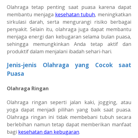
Olahraga tetap penting saat puasa karena dapat
membantu menjaga
kesehatan tubuh
, meningkatkan
sirkulasi darah, serta mengurangi risiko berbagai
penyakit. Selain itu, olahraga juga dapat membantu
menjaga energi dan kebugaran selama bulan puasa,
sehingga memungkinkan Anda tetap aktif dan
produktif dalam menjalani ibadah sehari-hari.
Jenis-jenis Olahraga yang Cocok saat
Puasa
Olahraga Ringan
Olahraga ringan seperti jalan kaki, jogging, atau
yoga dapat menjadi pilihan yang baik saat puasa.
Olahraga ringan ini tidak membebani tubuh secara
berlebihan namun tetap dapat memberikan manfaat
bagi
kesehatan dan kebugaran
.