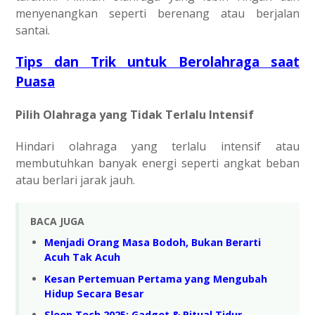
menyenangkan seperti berenang atau berjalan
santai.
Tips dan Trik untuk Berolahraga saat
Puasa
Pilih Olahraga yang Tidak Terlalu Intensif
Hindari olahraga yang terlalu intensif atau
membutuhkan banyak energi seperti angkat beban
atau berlari jarak jauh.
BACA JUGA
Menjadi Orang Masa Bodoh, Bukan Berarti
Acuh Tak Acuh
Kesan Pertemuan Pertama yang Mengubah
Hidup Secara Besar
Sleep Tech 2025: Gadget & Ritual Tidur