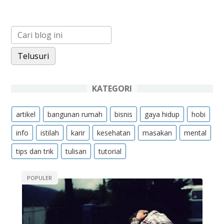
KATEGORI
artikel
bangunan rumah
bisnis
gaya hidup
hobi
info
istilah
karir
kesehatan
masakan
mental
tips dan trik
tulisan
tutorial
POPULER