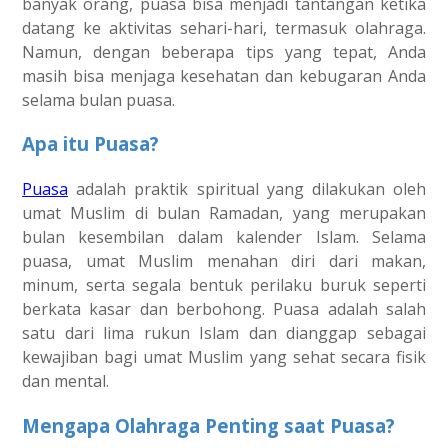
banyak orang, puasa bisa menjadi tantangan ketika
datang ke aktivitas sehari-hari, termasuk olahraga.
Namun, dengan beberapa tips yang tepat, Anda
masih bisa menjaga kesehatan dan kebugaran Anda
selama bulan puasa.
Apa itu Puasa?
Puasa
adalah praktik spiritual yang dilakukan oleh
umat Muslim di bulan Ramadan, yang merupakan
bulan kesembilan dalam kalender Islam. Selama
puasa, umat Muslim menahan diri dari makan,
minum, serta segala bentuk perilaku buruk seperti
berkata kasar dan berbohong. Puasa adalah salah
satu dari lima rukun Islam dan dianggap sebagai
kewajiban bagi umat Muslim yang sehat secara fisik
dan mental.
Mengapa Olahraga Penting saat Puasa?