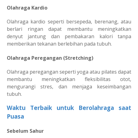
Olahraga Kardio
Olahraga kardio seperti bersepeda, berenang, atau
berlari ringan dapat membantu meningkatkan
denyut jantung dan pembakaran kalori tanpa
memberikan tekanan berlebihan pada tubuh.
Olahraga Peregangan (Stretching)
Olahraga peregangan seperti yoga atau pilates dapat
membantu meningkatkan fleksibilitas otot,
mengurangi stres, dan menjaga keseimbangan
tubuh.
Waktu Terbaik untuk Berolahraga saat
Puasa
Sebelum Sahur