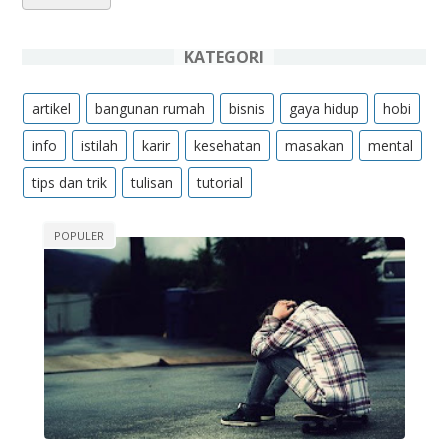
KATEGORI
artikel
bangunan rumah
bisnis
gaya hidup
hobi
info
istilah
karir
kesehatan
masakan
mental
tips dan trik
tulisan
tutorial
POPULER